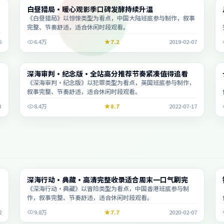
电影
白昼猎局·暖心观影季口碑发酵持续升温
2:45:17
《白昼猎局》以惊悚类型为看点，中国大陆班底参与制作，叙事
完整、节奏舒适，适合休闲时段观看。
6
6.4万
7.2
2019-02-07
动漫
深海审判·纪念版·全站高分推荐节奏紧凑值得追看
2:37:43
《深海审判·纪念版》以犯罪类型为看点，英国班底参与制作，
叙事完整、节奏舒适，适合休闲时段观看。
3
8.4万
8.7
2022-07-17
综艺
深海行动·典藏·高清完整收录适合周末一口气刷完
1:39:10
《深海行动·典藏》以冒险类型为看点，中国香港班底参与制
作，叙事完整、节奏舒适，适合休闲时段观看。
2
9.8万
7.7
2020-02-07