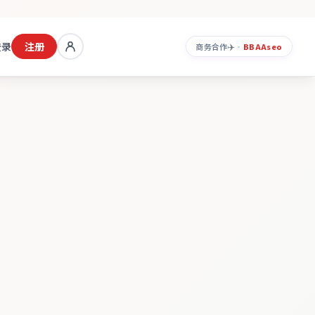
登录
注册
✈️
商务合作
·
BBAA
seo