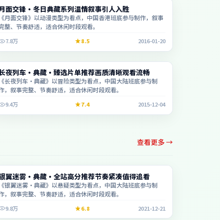
综艺
月面交锋·冬日典藏系列温情叙事引人入胜
2:41:06
《月面交锋》以动漫类型为看点，中国香港班底参与制作，叙事
完整、节奏舒适，适合休闲时段观看。
7.8万
8.5
2016-01-20
动漫
长夜列车·典藏·臻选片单推荐画质清晰观看流畅
2:45:02
《长夜列车·典藏》以冒险类型为看点，中国大陆班底参与制
作，叙事完整、节奏舒适，适合休闲时段观看。
9.4万
7.4
2015-12-04
查看更多 →
电影
银翼迷雾·典藏·全站高分推荐节奏紧凑值得追看
2:12:37
《银翼迷雾·典藏》以悬疑类型为看点，中国大陆班底参与制
作，叙事完整、节奏舒适，适合休闲时段观看。
9.8万
6.8
2021-12-21