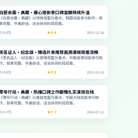
动漫
白昼余震·典藏·暖心观影季口碑发酵持续升温
1:31:05
《白昼余震·典藏》以惊悚类型为看点，韩国班底参与制作，叙
事完整、节奏舒适，适合休闲时段观看。
9.8万
8.4
2015-12-26
动漫
无名证人·纪念版·臻选片单推荐画质清晰观看流畅
2:46:20
《无名证人·纪念版》以爱情类型为看点，中国香港班底参与制
作，叙事完整、节奏舒适，适合休闲时段观看。
9.8万
8.5
2021-02-16
电视剧
零号行动·典藏·热播口碑之作剧情扎实演技在线
2:38:27
《零号行动·典藏》以悬疑类型为看点，中国大陆班底参与制
作，叙事完整、节奏舒适，适合休闲时段观看。
9.7万
7.7
2024-07-11