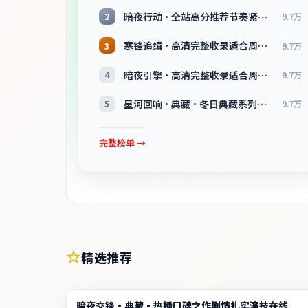
暗夜行动·全站高分推荐节奏紧凑值得追看
2
9.7万
寒锋追缉·高清完整收录适合周末一口气刷完
3
9.7万
暗夜引擎·高清完整收录适合周末一口气刷完
4
9.7万
星河回响·典藏·冬日典藏系列温情叙事引人入胜
5
9.7万
完整榜单 →
精选推荐
电影
暗夜交锋·典藏·热播口碑之作剧情扎实演技在线
2:20:51