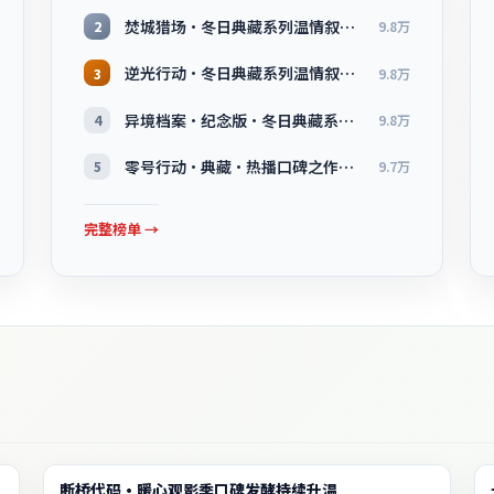
焚城猎场·冬日典藏系列温情叙事引人入胜
2
9.8万
逆光行动·冬日典藏系列温情叙事引人入胜
3
9.8万
异境档案·纪念版·冬日典藏系列温情叙事引人入胜
4
9.8万
零号行动·典藏·热播口碑之作剧情扎实演技在线
5
9.7万
完整榜单 →
动漫
断桥代码·暖心观影季口碑发酵持续升温
2:10:05