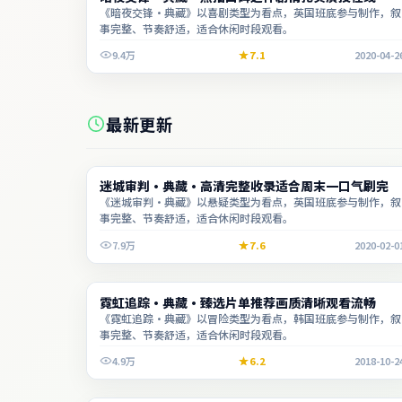
《暗夜交锋·典藏》以喜剧类型为看点，英国班底参与制作，叙
事完整、节奏舒适，适合休闲时段观看。
9.4万
7.1
2020-04-2
最新更新
电影
迷城审判·典藏·高清完整收录适合周末一口气刷完
1:50:28
《迷城审判·典藏》以悬疑类型为看点，英国班底参与制作，叙
事完整、节奏舒适，适合休闲时段观看。
7.9万
7.6
2020-02-0
动漫
霓虹追踪·典藏·臻选片单推荐画质清晰观看流畅
2:01:56
《霓虹追踪·典藏》以冒险类型为看点，韩国班底参与制作，叙
事完整、节奏舒适，适合休闲时段观看。
4.9万
6.2
2018-10-2