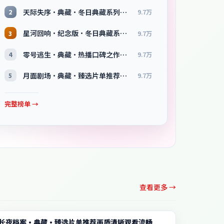
天际失序·典藏·冬日典藏系列温情叙事引人入胜
2
9.7万
星河回响·纪念版·冬日典藏系列温情叙事引人入胜
3
9.7万
零号逃生·典藏·热播口碑之作剧情扎实演技在线
4
9.7万
月面剧场·典藏·臻选片单推荐画质清晰观看流畅
5
9.7万
完整榜单 →
查看更多 →
综艺
长夜档案·典藏·臻选片单推荐画质清晰观看流畅
2:11:38