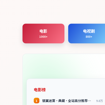
电影
电视剧
1000+
800+
电影榜
银翼迷雾·典藏·全站高分推荐节奏紧凑值得追看
1
9.8万