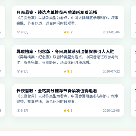
动漫
月面悬案·臻选片单推荐画质清晰观看流畅
2:33:44
《月面悬案》以战争类型为看点，中国大陆班底参与制作，叙事
完整、节奏舒适，适合休闲时段观看。
5
9.8万
6.7
2023-01-04
电视剧
异境档案·纪念版·冬日典藏系列温情叙事引人入胜
2:02:54
《异境档案·纪念版》以冒险类型为看点，中国香港班底参与制
作，叙事完整、节奏舒适，适合休闲时段观看。
7
9.8万
9.3
2020-07-22
动漫
长夜营救·全站高分推荐节奏紧凑值得追看
2:27:55
《长夜营救》以动作类型为看点，中国香港班底参与制作，叙事
完整、节奏舒适，适合休闲时段观看。
8
9.7万
6.1
2020-12-08