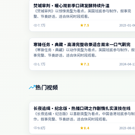
综艺
焚城审判·暖心观影季口碑发酵持续升温
2:18:29
《焚城审判》以惊悚类型为看点，英国班底参与制作，叙事完
整、节奏舒适，适合休闲时段观看。
7.7万
7.5
2023-01-0
动漫
寒锋任务·典藏·高清完整收录适合周末一口气刷完
2:17:04
《寒锋任务·典藏》以动作类型为看点，英国班底参与制作，叙
事完整、节奏舒适，适合休闲时段观看。
1.7万
7.2
2024-04-1
热门视频
电视剧
长夜追缉·纪念版·热播口碑之作剧情扎实演技在线
2:13:03
《长夜追缉·纪念版》以喜剧类型为看点，中国香港班底参与制
作，叙事完整、节奏舒适，适合休闲时段观看。
9.8万
8.4
2023-08-0