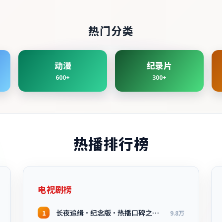
热门分类
动漫
纪录片
600+
300+
热播排行榜
电视剧榜
长夜追缉·纪念版·热播口碑之作剧情扎实演技在线
1
9.8万